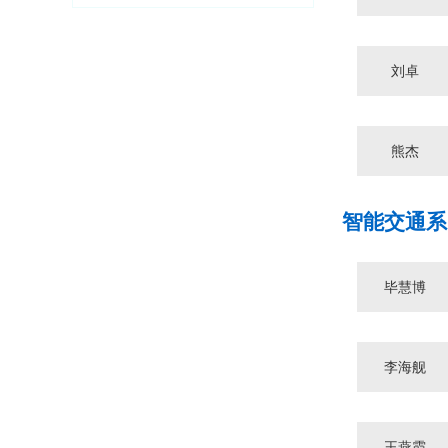
刘卓
熊杰
智能交通系
毕慧博
李海舰
王燕霞