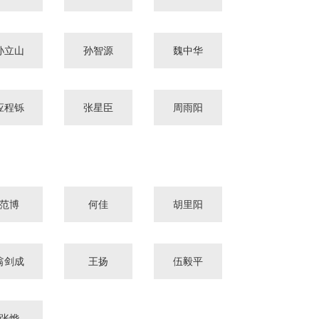
孙立山
孙智源
魏中华
应程铄
张星臣
周雨阳
范博
何佳
胡里阳
翁剑成
王扬
伍毅平
张烨