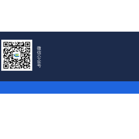
微
信
公
众
号